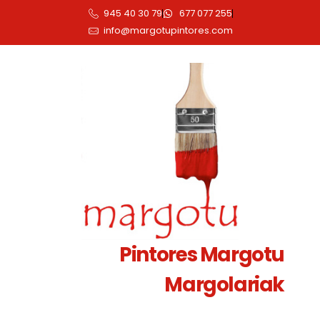
945 40 30 79
677 077 255
info@margotupintores.com
Pintores Margotu
Margolariak