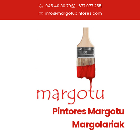
945 40 30 79
677 077 255
info@margotupintores.com
Pintores Margotu
Margolariak