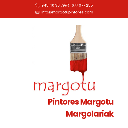
945 40 30 79
677 077 255
info@margotupintores.com
Pintores Margotu
Margolariak