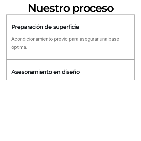
Nuestro proceso
Preparación de superficie
Acondicionamiento previo para asegurar una base
óptima.
Asesoramiento en diseño
Te ayudamos a elegir la solución que mejor se adapta
a tus necesidades.
Colocación precisa
Resultado limpio, bien alineado y duradero con
materiales de calidad.