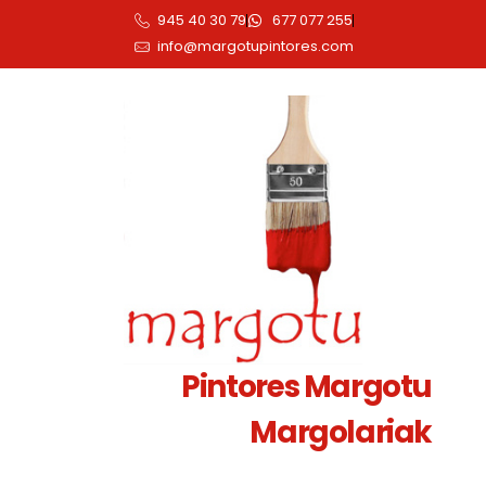
945 40 30 79
677 077 255
info@margotupintores.com
Pintores Margotu
Margolariak