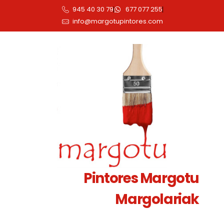
945 40 30 79
677 077 255
info@margotupintores.com
Pintores Margotu
Margolariak